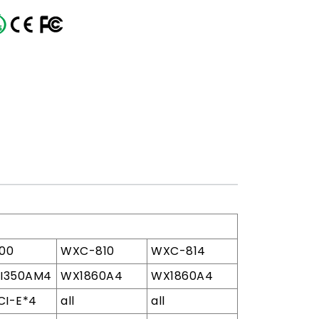
800
WXC-810
WXC-814
l I350AM4
WX1860A4
WX1860A4
PCI-E*4
all
all