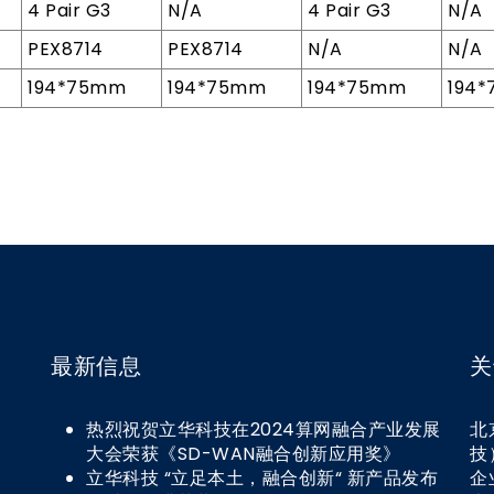
4 Pair G3
N/A
4 Pair G3
N/A
PEX8714
PEX8714
N/A
N/A
194*75mm
194*75mm
194*75mm
194
最新信息
关
热烈祝贺立华科技在2024算网融合产业发展
北
大会荣获《SD-WAN融合创新应用奖》
技
立华科技 “立足本土，融合创新“ 新产品发布
企