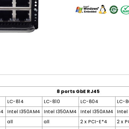
8 ports GbE RJ45
LC-814
LC-810
LC-804
LC-
M4
Intel I350AM4
Intel I350AM4
Intel I350AM4
Inte
all
all
2 x PCI-E*4
2 x 